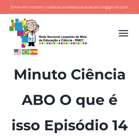
Ir
Entre em contato | redenacionaleducacaoeciencia@gmail.com
para
o
conteúdo
Tog
Nav
Início
Minuto Ciência
A RNEC
ABO O que é
Notícias
Grupos
isso Episódio 14