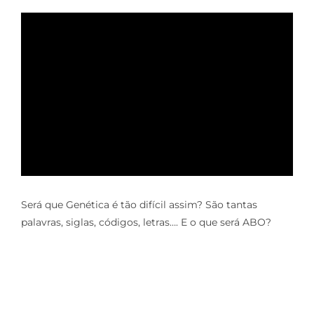
Produções
Reuniões
Membros
Será que Genética é tão difícil assim? São tantas
palavras, siglas, códigos, letras…. E o que será ABO?