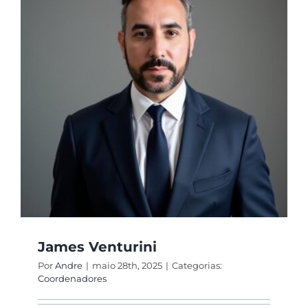
Produções
Reuniões
Membros
James Venturini
Por
Andre
|
maio 28th, 2025
|
Categorias:
Coordenadores