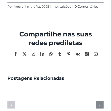
Produções
Por
Andre
|
maio 1st, 2025
|
Instituições
|
0 Comentários
Reuniões
Compartilhe nas suas
Membros
redes prediletas
Facebook
X
Reddit
LinkedIn
WhatsApp
Tumblr
Pinterest
Vk
Xing
E-
mail
Postagens Relacionadas
unesp
ufpe