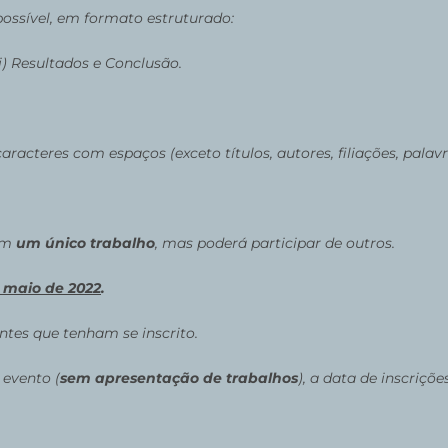
e possível, em formato estruturado:
iii) Resultados e Conclusão.
acteres com espaços (exceto títulos, autores, filiações, palavr
 em
um único trabalho
, mas poderá participar de outros.
 maio de 2022
.
tes que tenham se inscrito.
 evento (
sem apresentação de trabalhos
), a data de inscriçõe