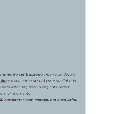
inhamento centralizado
. Abaixo do deverá
ador
e o seu nome deverá estar sublinhado
verão estar seguindo a seguinte ordem:
 com alinhamento
00 caracteres com espaço, em letra Arial,