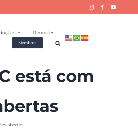
duções
Reuniões
Membros
C está com
abertas
ões abertas