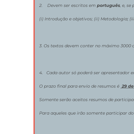
2. Devem ser escritos em
português
, e, s
(i) Introdução e objetivos; (ii) Metodologia; (
3. Os textos devem conter no máximo 3000 car
4. Cada autor só poderá ser apresentador
O prazo final para envio de resumos é
29 de
Somente serão aceitos resumos de participan
Para aqueles que irão somente participar do