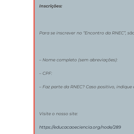
Inscrições:
Para se inscrever no “Encontro da RNEC”, sã
– Nome completo (sem abreviações):
– CPF:
– Faz parte da RNEC? Caso positivo, indique
Visite o nosso site:
https://educacaoeciencia.org/node/289