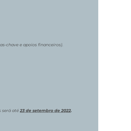
as-chave e apoios financeiros).
s será até
23 de setembro de 2022
.