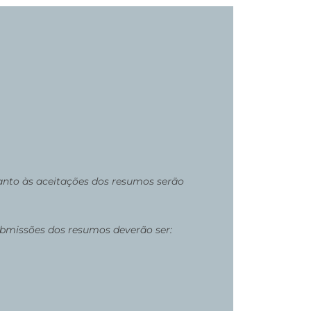
uanto às aceitações dos resumos serão
submissões dos resumos deverão ser: