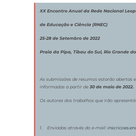
XX Encontro Anual da Rede Nacional Leop
de Educação e Ciência (RNEC)
25-28 de Setembro de 2022
Praia da Pipa, Tibau do Sul, Rio Grande do
As submissões de resumos estarão abertas e
informadas a partir de
30 de maio de 2022.
Os autores dos trabalhos que irão apresentá
1. Enviadas através do e-mail:
inscricoes.