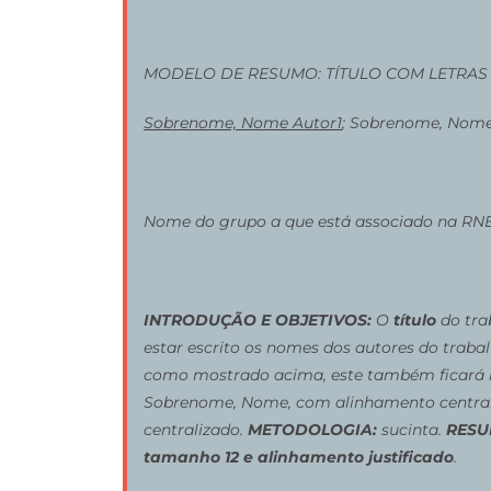
MODELO DE RESUMO: TÍTULO COM LETRAS
Sobrenome, Nome Autor1
; Sobrenome, Nome
Nome do grupo a que está associado na RNEC;
INTRODUÇÃO E OBJETIVOS:
O
título
do tra
estar escrito os nomes dos autores do traba
como mostrado acima, este também ficará re
Sobrenome, Nome, com alinhamento centraliz
centralizado.
METODOLOGIA:
sucinta.
RESU
tamanho 12 e alinhamento justificado
.