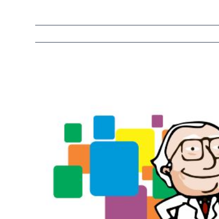
View
Larger
Image